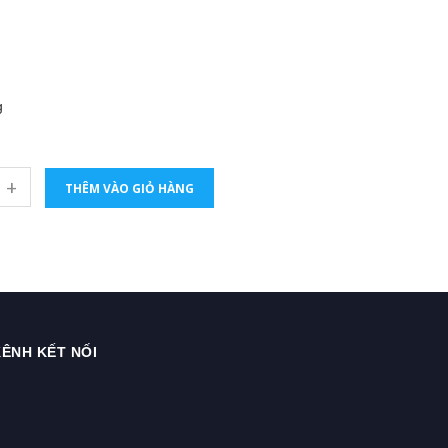
g
+
THÊM VÀO GIỎ HÀNG
ÊNH KẾT NỐI