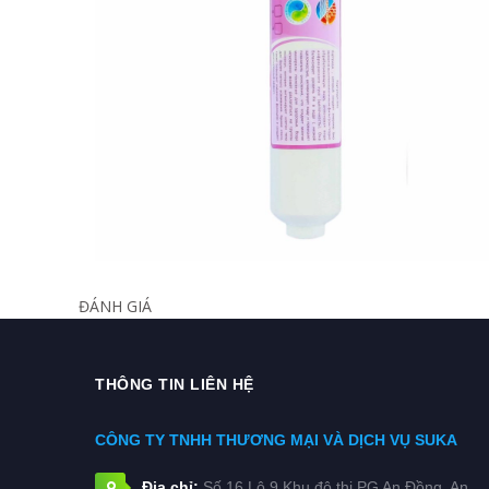
ĐÁNH GIÁ
THÔNG TIN LIÊN HỆ
CÔNG TY TNHH THƯƠNG MẠI VÀ DỊCH VỤ SUKA
Địa chỉ:
Số 16 Lô 9 Khu đô thị PG An Đồng, An