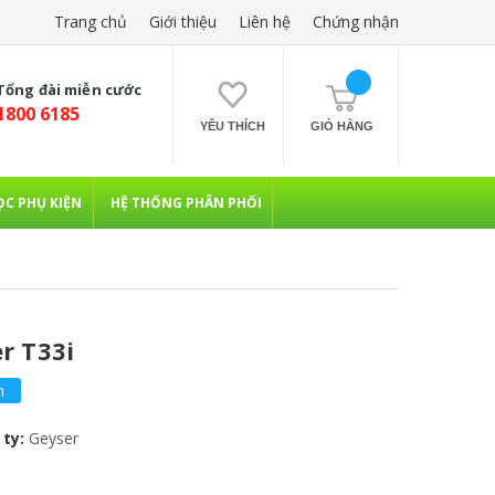
Trang chủ
Giới thiệu
Liên hệ
Chứng nhận
Tổng đài miễn cước
1800 6185
YÊU THÍCH
GIỎ HÀNG
ỌC PHỤ KIỆN
HỆ THỐNG PHÂN PHỐI
r T33i
m
ty:
Geyser