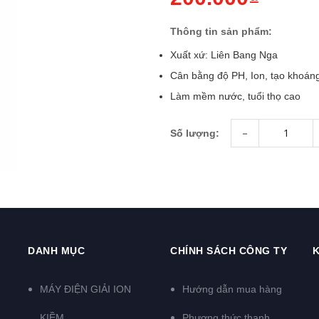
Thông tin sản phẩm:
Xuất xứ: Liên Bang Nga
Cân bằng độ PH, Ion, tạo khoán
Làm mềm nước, tuổi thọ cao
-
Số lượng:
DANH MỤC
CHÍNH SÁCH CÔNG TY
K
MÁY ĐIỆN GIẢI ION
Hướng dẫn mua hàng
KIỀM
Phương thức thanh