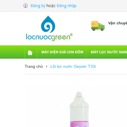
Đăng ký
hoặc
Đăng nhập
Vận chuy
MÁY ĐIỆN GIẢI ION KIỀM
MÁY LỌC NƯỚC NA
Trang chủ
Lõi lọc nước Geyser T33i