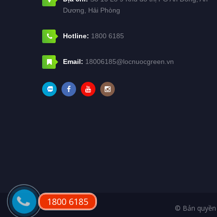
Dương, Hải Phòng
Hotline:
1800 6185
Email:
18006185@locnuocgreen.vn
1800 6185
© Bản quyền