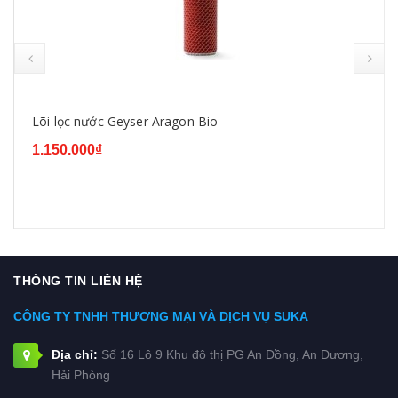
prev
Lõi lọc nước Geyser Aragon Bio
1.150.000₫
THÔNG TIN LIÊN HỆ
CÔNG TY TNHH THƯƠNG MẠI VÀ DỊCH VỤ SUKA
Địa chỉ:
Số 16 Lô 9 Khu đô thị PG An Đồng, An Dương,
Hải Phòng