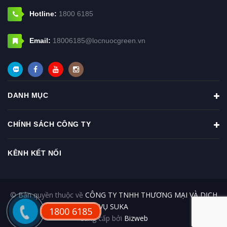
Hotline:
1800 6185
Email:
18006185@locnuocgreen.vn
DANH MỤC
CHÍNH SÁCH CÔNG TY
KÊNH KẾT NỐI
© Bản quyền thuộc về
CÔNG TY TNHH THƯƠNG MẠI VÀ DỊCH
VỤ SUKA
1800 6185
Cung cấp bởi
Bizweb