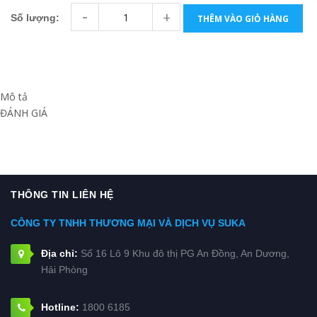
-
+
Số lượng:
THÊM VÀO GIỎ HÀNG
Mô tả
ĐÁNH GIÁ
THÔNG TIN LIÊN HỆ
CÔNG TY TNHH THƯƠNG MẠI VÀ DỊCH VỤ SUKA
Địa chỉ:
Số 16 Lô 9 Khu đô thị PG An Đồng, An Dương,
Hải Phòng
Hotline:
1800 6185