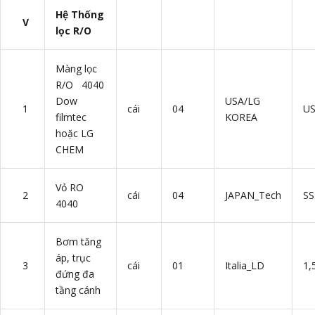
Hệ Thống
V
lọc R/O
Màng lọc
R/O 4040
Dow
USA/LG
1
cái
04
U
filmtec
KOREA
hoặc LG
CHEM
Vỏ RO
2
cái
04
JAPAN_Tech
SS
4040
Bơm tăng
áp, trục
3
cái
01
Italia_LD
1,
đứng đa
tầng cánh