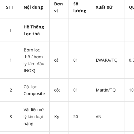
Đơn
Số
STT
Nội dung
Xuất xứ
Qu
vị
lượng
Hệ Thống
I
Lọc thô
Bơm lọc
thô ( bơm
1
cái
01
EWARA/TQ
0,
ly tâm đầu
INOX)
Cột lọc
2
cột
01
Martin/TQ
10
Composite
Vật liệu xử
3
lý kim loại
Kg
50
VN
nặng