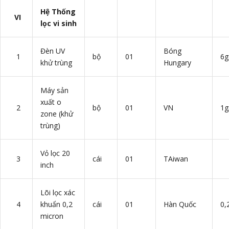
Hệ Thống
VI
lọc vi sinh
Đèn UV
Bóng
1
bộ
01
6g
khử trùng
Hungary
Máy sản
xuất o
2
bộ
01
VN
1g
zone (khử
trùng)
Vỏ lọc 20
3
cái
01
TAiwan
inch
Lõi lọc xác
4
khuẩn 0,2
cái
01
Hàn Quốc
0,
micron