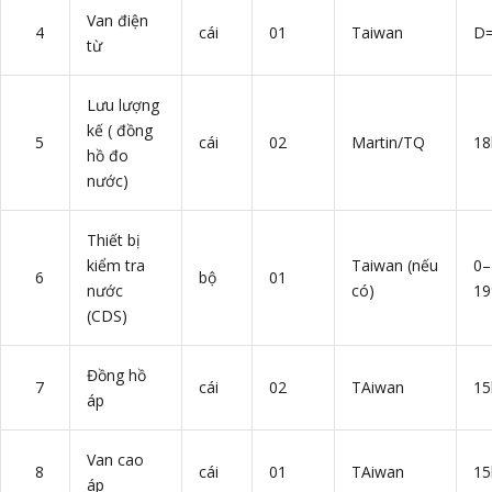
Van điện
4
cái
01
Taiwan
D=
từ
Lưu lượng
kế ( đồng
5
cái
02
Martin/TQ
18
hồ đo
nước)
Thiết bị
kiểm tra
Taiwan (nếu
0–
6
bộ
01
nước
có)
1
(CDS)
Đồng hồ
7
cái
02
TAiwan
15
áp
Van cao
8
cái
01
TAiwan
15
áp