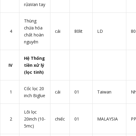
rửaVan tay
Thùng
chứa hóa
4
cái
80lit
LD
80 
chất hoàn
nguyên
Hệ Thống
IV
tiền xử lý
(lọc tinh)
Cốc lọc 20
1
cái
01
Taiwan
N
inch Biglue
Lõi lọc
2
20inch (10-
chiếc
01
MALAYSIA
PP
5mc)