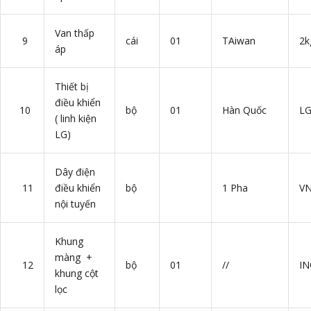
Van thấp
9
cái
01
TAiwan
2k
áp
Thiết bị
điều khiển
10
bộ
01
Hàn Quốc
L
( linh kiện
LG)
Dây điện
11
điều khiển
bộ
1 Pha
V
nội tuyến
Khung
màng +
12
bộ
01
//
IN
khung cột
lọc