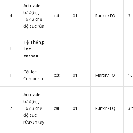
Autovale
tự động
4
cái
01
Runxin/TQ
3 
F67 3 chế
độ sục rửa
Hệ Thống
II
Lọc
carbon
Cột lọc
1
cột
01
Martin/TQ
10
Composite
Autovale
tự động
2
F67 3 chế
cái
01
Runxin/TQ
3 
độ sục
rửaVan tay