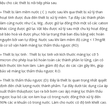
liệu cho các thiết bị nối tiếp phía sau.
» Thiết bị làm mềm nước ( C ): nước sau khi qua thiết bị xử lý than
hoạt tính được đưa đến thiết bị xử lý mềm. Tại đây các thành phần
làm cứng nước như Ca, Mg…được giữ lại đồng thời một số các cation
khác cũng được giữ lại. Vật liệu được xử lý sau một chu kỳ hoạt động
sẽ bão hoà và được phục hồi lại trạng thái ban đầu bằng việc hoàn
nguyên bởi van tự động. Nước sau khi làm mềm độ cứng < 17mg/lít
là cơ sở vận hành màng lọc thẩm thấu ngược (RO)
» Thiết bị lọc tinh : Thiết bị lọc tinh với kích thước màng lọc cỡ 5
micron cho phép loại bỏ hoàn toàn các thành phần lơ lửng, cặn có
kích thước lớn hơn làm. Làm giảm độ đục do các cặn gây lên, giúp
bảo vệ màng lọc thẩm thấu ngược R.O.
» Thiết bị thẩm thấu ngược (D): Đây là thiết bị quan trọng nhất quyết
định đến chất lượng nước thành phẩm. Tại đây dưới tác dụng của áp
suất thẩm thấu(được tạo ra bởi bơm cao áp) màng lọc thẩm thấu
ngược loại bỏ các ion kim loại có trong nước đồng thời xử lý đến
90% các vi khuẩn có trong nước. Làm cho nước có độ tinh khiết cao.