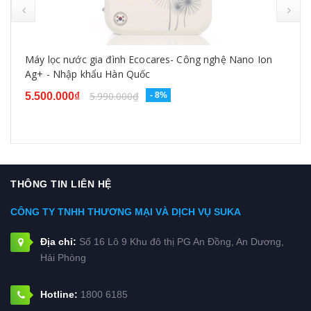
prev
Máy lọc nước gia đình Ecocares- Công nghệ Nano Ion
Ag+ - Nhập khẩu Hàn Quốc
5.990.000₫
5.500.000₫
- 8%
THÔNG TIN LIÊN HỆ
CÔNG TY TNHH THƯƠNG MẠI VÀ DỊCH VỤ SUKA
Địa chỉ:
Số 16 Lô 9 Khu đô thị PG An Đồng, An Dương,
Hải Phòng
Hotline:
1800 6185