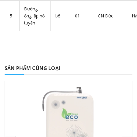
Đường
5
ống lắp nội
bộ
01
CN Đức
Hà
tuyến
SẢN PHẨM CÙNG LOẠI