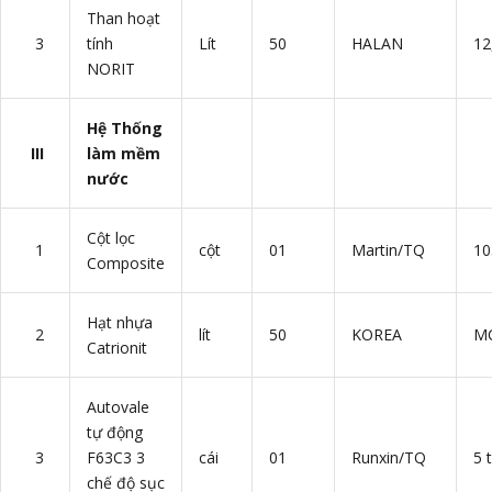
Than hoạt
3
tính
Lít
50
HALAN
12
NORIT
Hệ Thống
III
làm mềm
nước
Cột lọc
1
cột
01
Martin/TQ
10
Composite
Hạt nhựa
2
lít
50
KOREA
M
Catrionit
Autovale
tự động
3
F63C3 3
cái
01
Runxin/TQ
5 
chế độ sục